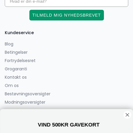
TILMELD MIG NYHEDSBREVET
Kundeservice
Blog
Betingelser
Fortrydelsesret
Grogaranti
Kontakt os
Om os
Bestøvningsoversigter
Modningsoversigter
PlanteCenterFyn.dk ApS
VIND 500KR GAVEKORT
Bøjden 2
5792 Årslev