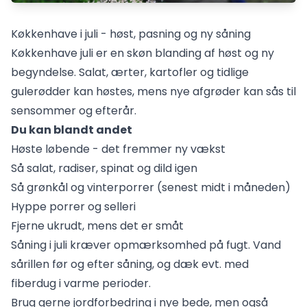
Køkkenhave i juli - høst, pasning og ny såning
Køkkenhave juli er en skøn blanding af høst og ny
begyndelse. Salat, ærter, kartofler og tidlige
gulerødder kan høstes, mens nye afgrøder kan sås til
sensommer og efterår.
Du kan blandt andet
Høste løbende - det fremmer ny vækst
Så salat, radiser, spinat og dild igen
Så grønkål og vinterporrer (senest midt i måneden)
Hyppe porrer og selleri
Fjerne ukrudt, mens det er småt
Såning i juli kræver opmærksomhed på fugt. Vand
sårillen før og efter såning, og dæk evt. med
fiberdug i varme perioder.
Brug gerne
jordforbedring
i nye bede, men også