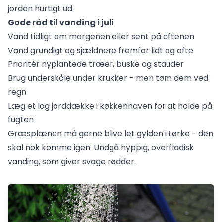
jorden hurtigt ud.
Gode råd til vanding i juli
Vand tidligt om morgenen eller sent på aftenen
Vand grundigt og sjældnere fremfor lidt og ofte
Prioritér nyplantede træer, buske og stauder
Brug underskåle under krukker - men tøm dem ved
regn
Læg et lag jorddække i køkkenhaven for at holde på
fugten
Græsplænen må gerne blive let gylden i tørke - den
skal nok komme igen. Undgå hyppig, overfladisk
vanding, som giver svage rødder.