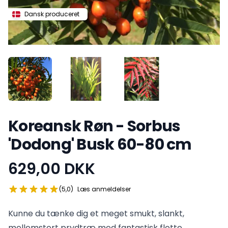
Dansk produceret
Koreansk Røn - Sorbus
'Dodong' Busk 60-80 cm
629,00 DKK
Produktinformation
Bedømmelse
stjerner ud af 5
(5,0
)
Læs anmeldelser
Kunne du tænke dig et meget smukt, slankt,
mellemstort prydtræ med fantastisk flotte,