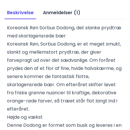
Beskrivelse
Anmeldelser (1)
Koreansk Røn Sorbus Dodong, det slanke prydtræ
med skarlagensrøde bær
Koreansk Røn, Sorbus Dodong, er et meget smukt,
slankt og mellemstort prydtræ, der giver
farvepragt ud over det sædvanlige. Om foråret
prydes den af et flor af fine, hvide halvskærme, og
senere kommer de fantastisk flotte,
skarlagensrøde bær. Om efteråret skifter løvet
fra friske grønne nuancer til kraftige, dekorative
orange-røde farver, så træet står flot langt ind i
efteråret.
Højde og vækst
Denne Dodong er formet som busk og leveres i en