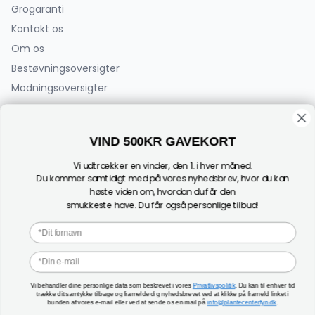
Grogaranti
Kontakt os
Om os
Bestøvningsoversigter
Modningsoversigter
PlanteCenterFyn.dk ApS
VIND 500KR GAVEKORT
Bøjden 2
5792 Årslev
Vi udtrækker en vinder, den 1. i hver måned.
(Der sælges ikke planter fra adressen)
Du kommer samtidigt med på vores nyhedsbrev, hvor du kan
høste viden om, hvordan du får den
CVR: 44182696
smukkeste have. Du får også personlige tilbud!
Tel:
+45 24 27 00 07
1
Fornavn
Mail:
info@plantecenterfyn.dk
E-mail
Vi behandler dine personlige data som beskrevet i vores
Privatlivspolitik
. Du kan til enhver tid
trække dit samtykke tilbage og framelde dig nyhedsbrevet ved at klikke på frameld linket i
bunden af vores e-mail eller ved at sende os en mail på
info@plantecenterfyn.dk
.