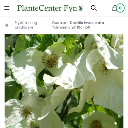
0
produkt
Prydtræer og
Duetræ - Davidia involucrata
prydbuske
'Vilmoriniana' 100-150
Forsiden