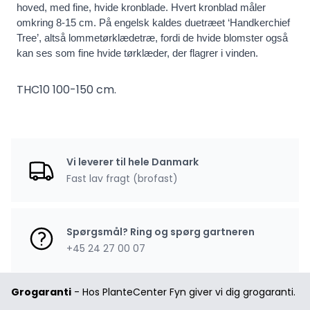
hoved, med fine, hvide kronblade. Hvert kronblad måler 
omkring 8-15 cm. På engelsk kaldes duetræet ‘Handkerchief 
Tree’, altså lommetørklædetræ, fordi de hvide blomster også 
kan ses som fine hvide tørklæder, der flagrer i vinden. 
THC10 100-150 cm.
Vi leverer til hele Danmark
Fast lav fragt (brofast)
Spørgsmål? Ring og spørg gartneren
+45 24 27 00 07
Grogaranti
- Hos PlanteCenter Fyn giver vi dig grogaranti.