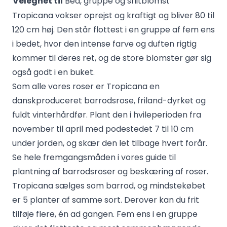
Velegnet til
Bed, gruppe og snitblomst
Tropicana vokser oprejst og kraftigt og bliver 80 til
120 cm høj. Den står flottest i en gruppe af fem ens
i bedet, hvor den intense farve og duften rigtig
kommer til deres ret, og de store blomster gør sig
også godt i en buket.
Som alle vores roser er Tropicana en
danskproduceret barrodsrose, friland-dyrket og
fuldt vinterhårdfør. Plant den i hvileperioden fra
november til april med podestedet 7 til 10 cm
under jorden, og skær den let tilbage hvert forår.
Se hele fremgangsmåden i vores guide til
plantning af barrodsroser
og
beskæring af roser
.
Tropicana sælges som barrod, og mindstekøbet
er 5 planter af samme sort. Derover kan du frit
tilføje flere, én ad gangen. Fem ens i en gruppe