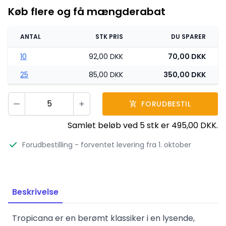
Køb flere og få mængderabat
ANTAL
STK PRIS
DU SPARER
10
92,00 DKK
70,00 DKK
25
85,00 DKK
350,00 DKK
Vælg antal
FORUDBESTIL
Minus
Plus
Samlet beløb ved
5
stk er
495,00 DKK
.
Forudbestilling
- forventet levering fra 1. oktober
Beskrivelse
Tropicana er en berømt klassiker i en lysende,