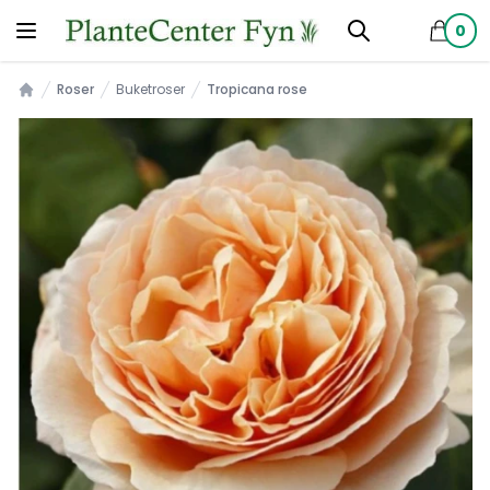
0
produkt
Roser
Buketroser
Tropicana rose
Forsiden