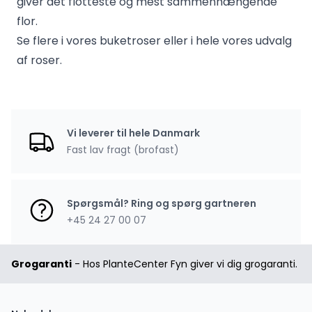
giver det flotteste og mest sammenhængende
flor.
Se flere i vores
buketroser
eller i hele vores
udvalg
af roser
.
Vi leverer til hele Danmark
Fast lav fragt (brofast)
Spørgsmål? Ring og spørg gartneren
+45 24 27 00 07
Grogaranti
- Hos PlanteCenter Fyn giver vi dig grogaranti.