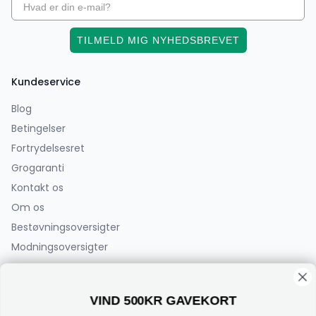
TILMELD MIG NYHEDSBREVET
Kundeservice
Blog
Betingelser
Fortrydelsesret
Grogaranti
Kontakt os
Om os
Bestøvningsoversigter
Modningsoversigter
PlanteCenterFyn.dk ApS
VIND 500KR GAVEKORT
Bøjden 2