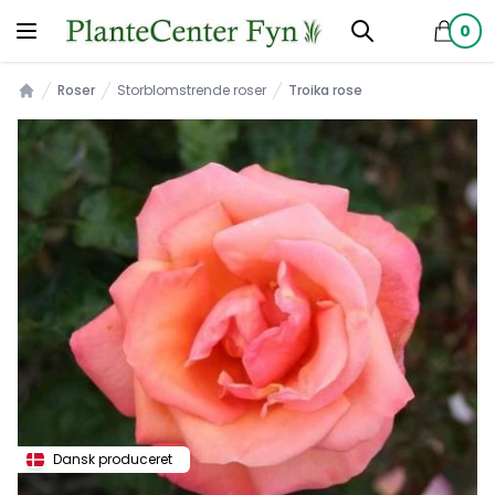
0
produkt
Roser
Storblomstrende roser
Troika rose
Forsiden
Dansk produceret