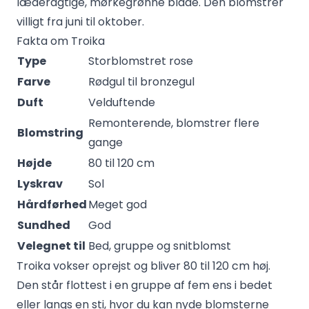
læderagtige, mørkegrønne blade. Den blomstrer
villigt fra juni til oktober.
Fakta om Troika
Type
Storblomstret rose
Farve
Rødgul til bronzegul
Duft
Velduftende
Remonterende, blomstrer flere
Blomstring
gange
Højde
80 til 120 cm
Lyskrav
Sol
Hårdførhed
Meget god
Sundhed
God
Velegnet til
Bed, gruppe og snitblomst
Troika vokser oprejst og bliver 80 til 120 cm høj.
Den står flottest i en gruppe af fem ens i bedet
eller langs en sti, hvor du kan nyde blomsterne