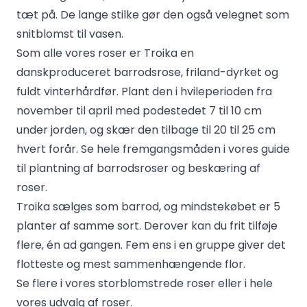
tæt på. De lange stilke gør den også velegnet som
snitblomst til vasen.
Som alle vores roser er Troika en
danskproduceret barrodsrose, friland-dyrket og
fuldt vinterhårdfør. Plant den i hvileperioden fra
november til april med podestedet 7 til 10 cm
under jorden, og skær den tilbage til 20 til 25 cm
hvert forår. Se hele fremgangsmåden i vores guide
til
plantning af barrodsroser
og
beskæring af
roser
.
Troika sælges som barrod, og mindstekøbet er 5
planter af samme sort. Derover kan du frit tilføje
flere, én ad gangen. Fem ens i en gruppe giver det
flotteste og mest sammenhængende flor.
Se flere i vores
storblomstrede roser
eller i hele
vores
udvalg af roser
.