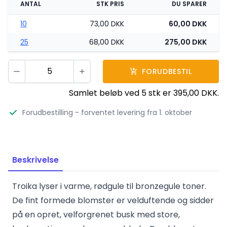
ANTAL
STK PRIS
DU SPARER
10
73,00 DKK
60,00 DKK
25
68,00 DKK
275,00 DKK
Vælg antal
FORUDBESTIL
Minus
Plus
Samlet beløb ved
5
stk er
395,00 DKK
.
Forudbestilling
- forventet levering fra 1. oktober
Beskrivelse
Troika lyser i varme, rødgule til bronzegule toner.
De fint formede blomster er velduftende og sidder
på en opret, velforgrenet busk med store,