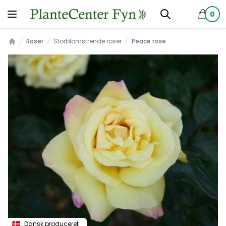
0
produkt
Roser
Storblomstrende roser
Peace rose
Forsiden
Dansk produceret