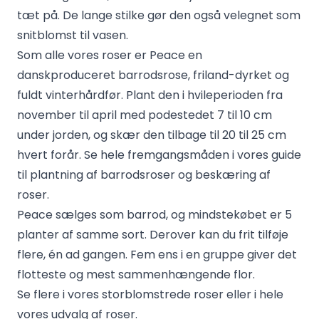
tæt på. De lange stilke gør den også velegnet som
snitblomst til vasen.
Som alle vores roser er Peace en
danskproduceret barrodsrose, friland-dyrket og
fuldt vinterhårdfør. Plant den i hvileperioden fra
november til april med podestedet 7 til 10 cm
under jorden, og skær den tilbage til 20 til 25 cm
hvert forår. Se hele fremgangsmåden i vores guide
til
plantning af barrodsroser
og
beskæring af
roser
.
Peace sælges som barrod, og mindstekøbet er 5
planter af samme sort. Derover kan du frit tilføje
flere, én ad gangen. Fem ens i en gruppe giver det
flotteste og mest sammenhængende flor.
Se flere i vores
storblomstrede roser
eller i hele
vores
udvalg af roser
.