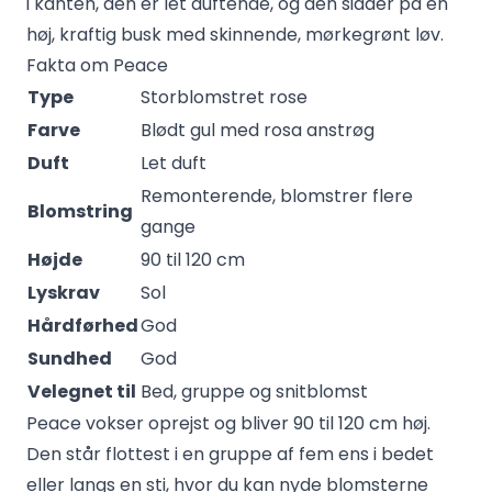
i kanten, den er let duftende, og den sidder på en
høj, kraftig busk med skinnende, mørkegrønt løv.
Fakta om Peace
Type
Storblomstret rose
Farve
Blødt gul med rosa anstrøg
Duft
Let duft
Remonterende, blomstrer flere
Blomstring
gange
Højde
90 til 120 cm
Lyskrav
Sol
Hårdførhed
God
Sundhed
God
Velegnet til
Bed, gruppe og snitblomst
Peace vokser oprejst og bliver 90 til 120 cm høj.
Den står flottest i en gruppe af fem ens i bedet
eller langs en sti, hvor du kan nyde blomsterne