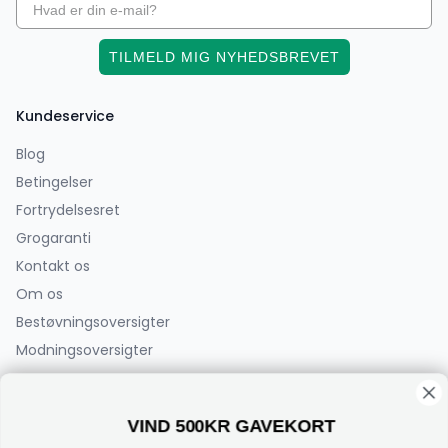
TILMELD MIG NYHEDSBREVET
Kundeservice
Blog
Betingelser
Fortrydelsesret
Grogaranti
Kontakt os
Om os
Bestøvningsoversigter
Modningsoversigter
PlanteCenterFyn.dk ApS
VIND 500KR GAVEKORT
Bøjden 2