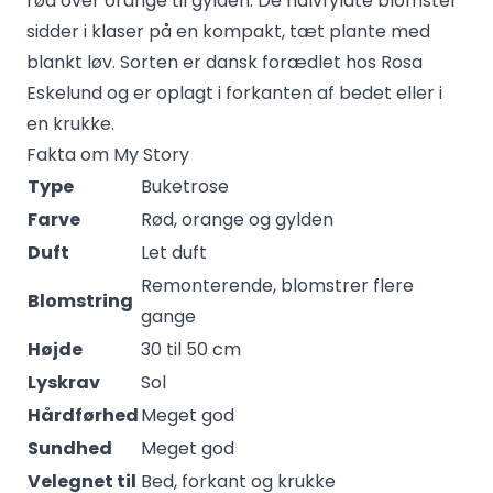
rød over orange til gylden. De halvfyldte blomster
sidder i klaser på en kompakt, tæt plante med
blankt løv. Sorten er dansk forædlet hos Rosa
Eskelund og er oplagt i forkanten af bedet eller i
en krukke.
Fakta om My Story
Type
Buketrose
Farve
Rød, orange og gylden
Duft
Let duft
Remonterende, blomstrer flere
Blomstring
gange
Højde
30 til 50 cm
Lyskrav
Sol
Hårdførhed
Meget god
Sundhed
Meget god
Velegnet til
Bed, forkant og krukke