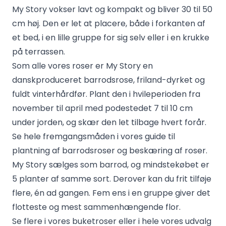
My Story vokser lavt og kompakt og bliver 30 til 50
cm høj. Den er let at placere, både i forkanten af
et bed, i en lille gruppe for sig selv eller i en krukke
på terrassen.
Som alle vores roser er My Story en
danskproduceret barrodsrose, friland-dyrket og
fuldt vinterhårdfør. Plant den i hvileperioden fra
november til april med podestedet 7 til 10 cm
under jorden, og skær den let tilbage hvert forår.
Se hele fremgangsmåden i vores guide til
plantning af barrodsroser
og
beskæring af roser
.
My Story sælges som barrod, og mindstekøbet er
5 planter af samme sort. Derover kan du frit tilføje
flere, én ad gangen. Fem ens i en gruppe giver det
flotteste og mest sammenhængende flor.
Se flere i vores
buketroser
eller i hele vores
udvalg