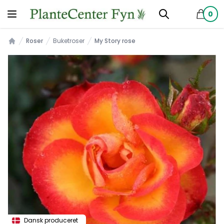
0
produkt
Roser
Buketroser
My Story rose
Forsiden
Dansk produceret