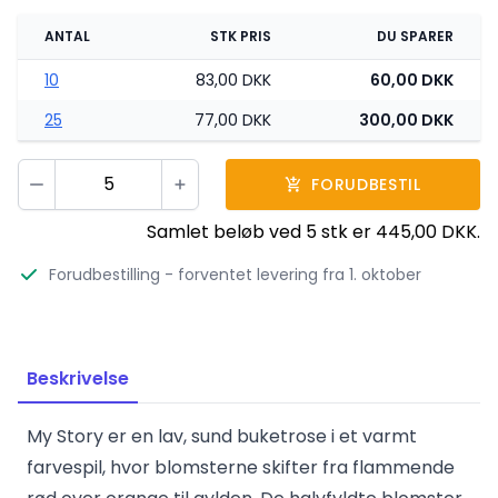
ANTAL
STK PRIS
DU SPARER
10
83,00 DKK
60,00 DKK
25
77,00 DKK
300,00 DKK
Vælg antal
FORUDBESTIL
Minus
Plus
Samlet beløb ved
5
stk er
445,00 DKK
.
Forudbestilling
- forventet levering fra 1. oktober
Beskrivelse
My Story er en lav, sund buketrose i et varmt
farvespil, hvor blomsterne skifter fra flammende