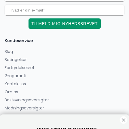
TILMELD MIG NYHEDSBREVET
Kundeservice
Blog
Betingelser
Fortrydelsesret
Grogaranti
Kontakt os
Om os
Bestøvningsoversigter
Modningsoversigter
PlanteCenterFyn.dk ApS