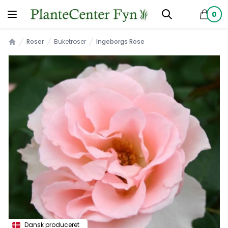
0
produkt
Roser
Buketroser
Ingeborgs Rose
Forsiden
Dansk produceret