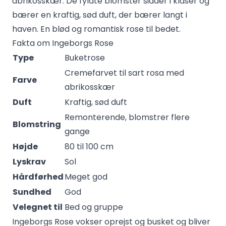
abrikosskær. De fyldte blomster sidder i klaser og
bærer en kraftig, sød duft, der bærer langt i
haven. En blød og romantisk rose til bedet.
Fakta om Ingeborgs Rose
Type
Buketrose
Cremefarvet til sart rosa med
Farve
abrikosskær
Duft
Kraftig, sød duft
Remonterende, blomstrer flere
Blomstring
gange
Højde
80 til 100 cm
Lyskrav
Sol
Hårdførhed
Meget god
Sundhed
God
Velegnet til
Bed og gruppe
Ingeborgs Rose vokser oprejst og busket og bliver