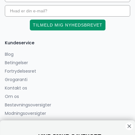
TILMELD MIG NYHEDSBREVET
Kundeservice
Blog
Betingelser
Fortrydelsesret
Grogaranti
Kontakt os
Om os
Bestøvningsoversigter
Modningsoversigter
PlanteCenterFyn.dk ApS