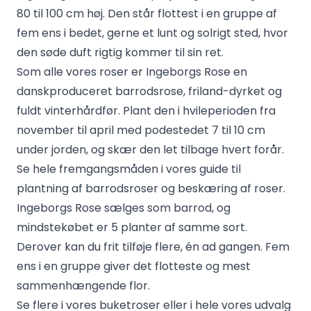
80 til 100 cm høj. Den står flottest i en gruppe af
fem ens i bedet, gerne et lunt og solrigt sted, hvor
den søde duft rigtig kommer til sin ret.
Som alle vores roser er Ingeborgs Rose en
danskproduceret barrodsrose, friland-dyrket og
fuldt vinterhårdfør. Plant den i hvileperioden fra
november til april med podestedet 7 til 10 cm
under jorden, og skær den let tilbage hvert forår.
Se hele fremgangsmåden i vores guide til
plantning af barrodsroser
og
beskæring af roser
.
Ingeborgs Rose sælges som barrod, og
mindstekøbet er 5 planter af samme sort.
Derover kan du frit tilføje flere, én ad gangen. Fem
ens i en gruppe giver det flotteste og mest
sammenhængende flor.
Se flere i vores
buketroser
eller i hele vores
udvalg