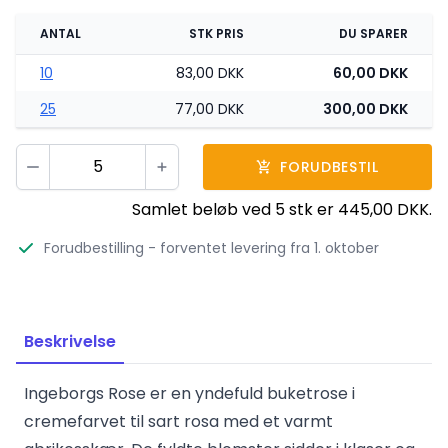
ANTAL
STK PRIS
DU SPARER
10
83,00 DKK
60,00 DKK
25
77,00 DKK
300,00 DKK
Vælg antal
FORUDBESTIL
Minus
Plus
Samlet beløb ved
5
stk er
445,00 DKK
.
Forudbestilling
- forventet levering fra 1. oktober
Beskrivelse
Ingeborgs Rose er en yndefuld buketrose i
cremefarvet til sart rosa med et varmt