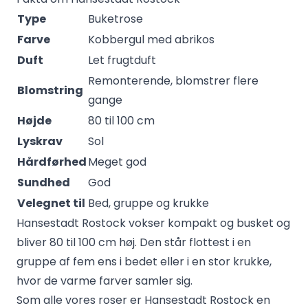
Type
Buketrose
Farve
Kobbergul med abrikos
Duft
Let frugtduft
Remonterende, blomstrer flere
Blomstring
gange
Højde
80 til 100 cm
Lyskrav
Sol
Hårdførhed
Meget god
Sundhed
God
Velegnet til
Bed, gruppe og krukke
Hansestadt Rostock vokser kompakt og busket og
bliver 80 til 100 cm høj. Den står flottest i en
gruppe af fem ens i bedet eller i en stor krukke,
hvor de varme farver samler sig.
Som alle vores roser er Hansestadt Rostock en