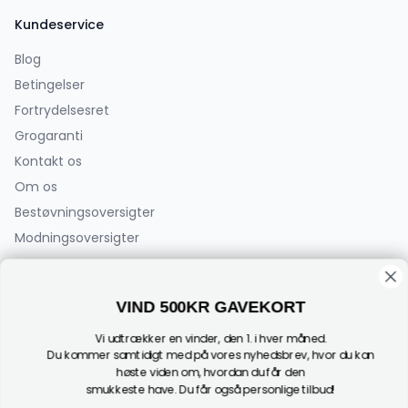
Kundeservice
Blog
Betingelser
Fortrydelsesret
Grogaranti
Kontakt os
Om os
Bestøvningsoversigter
Modningsoversigter
PlanteCenterFyn.dk ApS
VIND 500KR GAVEKORT
Bøjden 2
5792 Årslev
Vi udtrækker en vinder, den 1. i hver måned.
(Der sælges ikke planter fra adressen)
Du kommer samtidigt med på vores nyhedsbrev, hvor du kan
høste viden om, hvordan du får den
CVR: 44182696
smukkeste have. Du får også personlige tilbud!
Tel:
+45 24 27 00 07