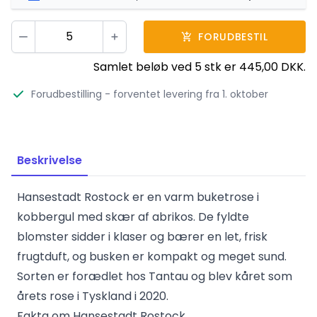
Vælg antal
FORUDBESTIL
Minus
Plus
Samlet beløb ved
5
stk er
445,00 DKK
.
Forudbestilling
- forventet levering fra 1. oktober
Beskrivelse
Hansestadt Rostock er en varm buketrose i
kobbergul med skær af abrikos. De fyldte
blomster sidder i klaser og bærer en let, frisk
frugtduft, og busken er kompakt og meget sund.
Sorten er forædlet hos Tantau og blev kåret som
årets rose i Tyskland i 2020.
Fakta om Hansestadt Rostock