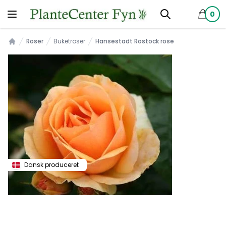
0
produkt
Roser
Buketroser
Hansestadt Rostock rose
Forsiden
Dansk produceret