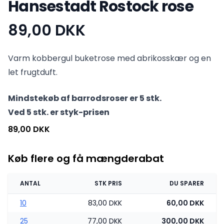
Hansestadt Rostock rose
89,00 DKK
Produktinformation
Varm kobbergul buketrose med abrikosskær og en
let frugtduft.
Mindstekøb af barrodsroser er 5 stk.
Ved 5 stk. er styk-prisen
89,00 DKK
Køb flere og få mængderabat
ANTAL
STK PRIS
DU SPARER
10
83,00 DKK
60,00 DKK
25
77,00 DKK
300,00 DKK