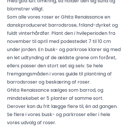
med god luft omkring, så holder den sig sund og
blomstrer villigt.
Som alle vores roser er Ghita Renaissance en
danskproduceret barrodsrose, friland-dyrket og
fuldt vinterhårdfør. Plant den i hvileperioden fra
november til april med podestedet 7 til 10 cm
under jorden. En busk- og parkrose klarer sig med
en let udtynding af de ældste grene om foråret,
ellers passer den stort set sig selv. Se hele
fremgangsmåden i vores guide til
plantning af
barrodsroser
og
beskæring af roser
.
Ghita Renaissance sælges som barrod, og
mindstekøbet er 5 planter af samme sort.
Derover kan du frit lægge flere til, én ad gangen.
Se flere i vores
busk- og parkroser
eller i hele
vores
udvalg af roser
.