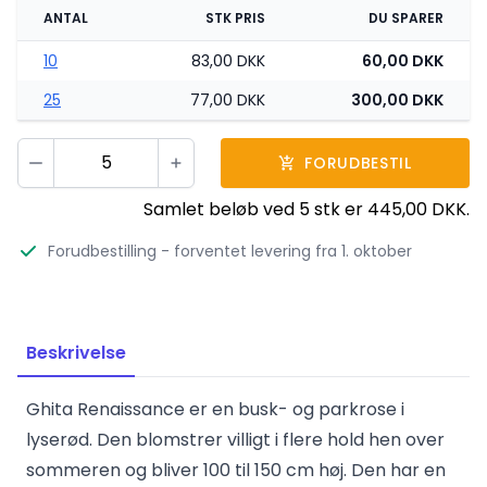
ANTAL
STK PRIS
DU SPARER
10
83,00 DKK
60,00 DKK
25
77,00 DKK
300,00 DKK
Vælg antal
FORUDBESTIL
Minus
Plus
Samlet beløb ved
5
stk er
445,00 DKK
.
Forudbestilling
- forventet levering fra 1. oktober
Beskrivelse
Ghita Renaissance er en busk- og parkrose i
lyserød. Den blomstrer villigt i flere hold hen over
sommeren og bliver 100 til 150 cm høj. Den har en