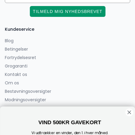
TILMELD MIG NYHEDSBREVET
Kundeservice
Blog
Betingelser
Fortrydelsesret
Grogaranti
Kontakt os
Om os
Bestøvningsoversigter
Modningsoversigter
PlanteCenterFyn.dk ApS
VIND 500KR GAVEKORT
Bøjden 2
5792 Årslev
Vi udtrækker en vinder, den 1. i hver måned.