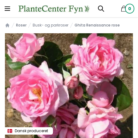
0
produkt
Roser
Busk- og parkroser
Ghita Renaissance rose
Forsiden
Dansk produceret