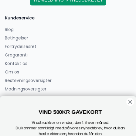
Kundeservice
Blog
Betingelser
Fortrydelsesret
Grogaranti
Kontakt os
Om os
Bestøvningsoversigter
Modningsoversigter
PlanteCenterFyn.dk ApS
VIND 500KR GAVEKORT
Bøjden 2
5792 Årslev
Vi udtrækker en vinder, den 1. i hver måned.
(Der sælges ikke planter fra adressen)
Du kommer samtidigt med på vores nyhedsbrev, hvor du kan
høste viden om, hvordan du får den
CVR: 44182696