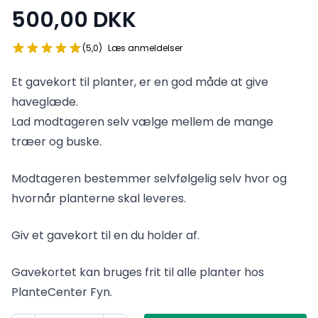
500,00 DKK
Produktinformation
Bedømmelse
stjerner ud af 5
(5,0
)
Læs anmeldelser
Et gavekort til planter, er en god måde at give
haveglæde.
Lad modtageren selv vælge mellem de mange
træer og buske.
Modtageren bestemmer selvfølgelig selv hvor og
hvornår planterne skal leveres.
Giv et gavekort til en du holder af.
Gavekortet kan bruges frit til alle planter hos
PlanteCenter Fyn.