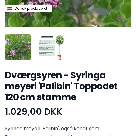
Dansk produceret
Dværgsyren - Syringa
meyeri 'Palibin' Toppodet
120 cm stamme
1.029,00 DKK
Produktinformation
Syringa meyeri 'Palibin', også kendt som