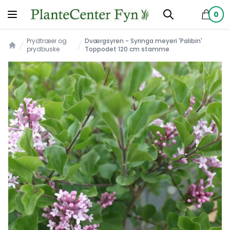
0
produkt
Prydtræer og
Dværgsyren - Syringa meyeri 'Palibin'
prydbuske
Toppodet 120 cm stamme
Forsiden