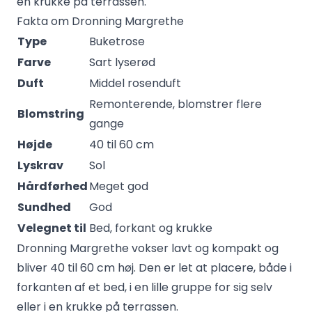
en krukke på terrassen.
Fakta om Dronning Margrethe
Type
Buketrose
Farve
Sart lyserød
Duft
Middel rosenduft
Remonterende, blomstrer flere
Blomstring
gange
Højde
40 til 60 cm
Lyskrav
Sol
Hårdførhed
Meget god
Sundhed
God
Velegnet til
Bed, forkant og krukke
Dronning Margrethe vokser lavt og kompakt og
bliver 40 til 60 cm høj. Den er let at placere, både i
forkanten af et bed, i en lille gruppe for sig selv
eller i en krukke på terrassen.