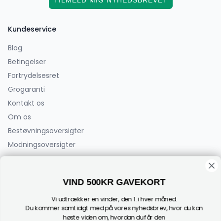
TILMELD MIG NYHEDSBREVET
Kundeservice
Blog
Betingelser
Fortrydelsesret
Grogaranti
Kontakt os
Om os
Bestøvningsoversigter
Modningsoversigter
PlanteCenterFyn.dk ApS
VIND 500KR GAVEKORT
Bøjden 2
5792 Årslev
Vi udtrækker en vinder, den 1. i hver måned.
(Der sælges ikke planter fra adressen)
Du kommer samtidigt med på vores nyhedsbrev, hvor du kan
høste viden om, hvordan du får den
CVR: 44182696