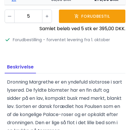
Vælg antal
FORUDBESTIL
Minus
Plus
Samlet beløb ved
5
stk er
395,00 DKK
.
Forudbestilling
- forventet levering fra 1. oktober
Beskrivelse
Dronning Margrethe er en yndefuld slotsrose i sart
lyserød. De fyldte blomster har en fin duft og
sidder på en lav, kompakt busk med mørkt, blankt
løv. Sorten er dansk forædlet hos Poulsen som en
af de kongelige Palace-roser og er opkaldt efter
dronningen. Den er lige så flot i det lille bed som i