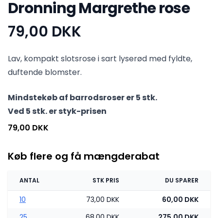
Dronning Margrethe rose
79,00 DKK
Produktinformation
Lav, kompakt slotsrose i sart lyserød med fyldte,
duftende blomster.
Mindstekøb af barrodsroser er 5 stk.
Ved 5 stk. er styk-prisen
79,00 DKK
Køb flere og få mængderabat
ANTAL
STK PRIS
DU SPARER
10
73,00 DKK
60,00 DKK
25
68,00 DKK
275,00 DKK