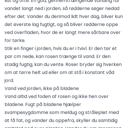
lidt og ofte. En god, gennemtrængende vanding får
vandet langt ned i jorden, så rødderne søger nedad
efter det. Vander du derimod lidt hver dag, bliver kun
det øverste lag fugtigt, og så bliver rødderne oppe
ved overfladen, hvor de er langt mere sårbare over
for tørke.
Stik en finger i jorden, hvis du er i tvivl. Er den tør et
par cm nede, kan rosen trænge til vand. Er den
stadig fugtig, kan du vente. Roser bryder sig hverken
om at tørre helt ud eller om at stå i konstant våd
jord.
Vand ved jorden, ikke på bladene
Vand altid ved foden af rosen og ikke hen over
bladene. Fugt på bladene hjælper
svampesygdomme som meldug og stråleplet med
at få fat, og vander du oppefra, skyller du samtidig