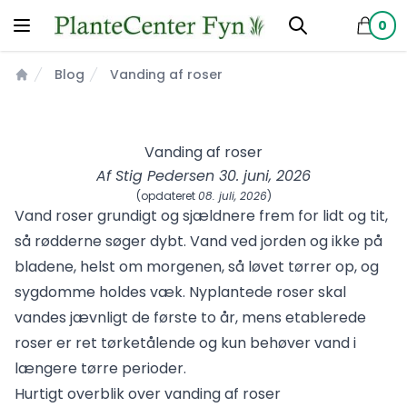
0
produkt
Blog
Vanding af roser
Forsiden
Vanding af roser
Af
Stig Pedersen
30. juni, 2026
(opdateret
08. juli, 2026
)
Vand roser grundigt og sjældnere frem for lidt og tit,
så rødderne søger dybt. Vand ved jorden og ikke på
bladene, helst om morgenen, så løvet tørrer op, og
sygdomme holdes væk. Nyplantede roser skal
vandes jævnligt de første to år, mens etablerede
roser er ret tørketålende og kun behøver vand i
længere tørre perioder.
Hurtigt overblik over vanding af roser