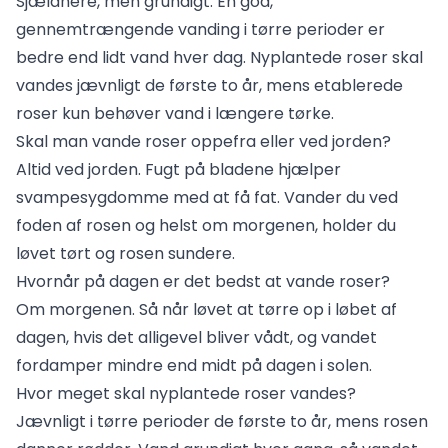
Sjældnere, men grundigt. En god,
gennemtrængende vanding i tørre perioder er
bedre end lidt vand hver dag. Nyplantede roser skal
vandes jævnligt de første to år, mens etablerede
roser kun behøver vand i længere tørke.
Skal man vande roser oppefra eller ved jorden?
Altid ved jorden. Fugt på bladene hjælper
svampesygdomme med at få fat. Vander du ved
foden af rosen og helst om morgenen, holder du
løvet tørt og rosen sundere.
Hvornår på dagen er det bedst at vande roser?
Om morgenen. Så når løvet at tørre op i løbet af
dagen, hvis det alligevel bliver vådt, og vandet
fordamper mindre end midt på dagen i solen.
Hvor meget skal nyplantede roser vandes?
Jævnligt i tørre perioder de første to år, mens rosen