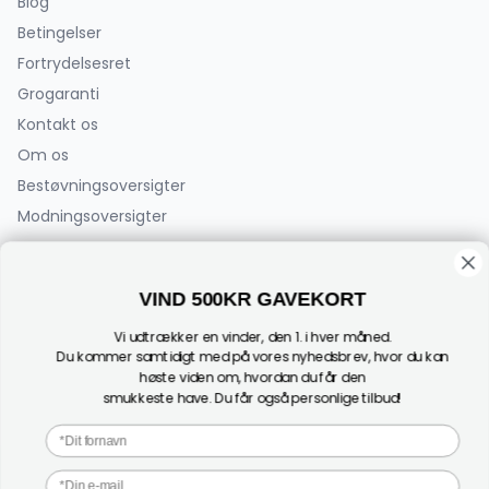
Blog
Betingelser
Fortrydelsesret
Grogaranti
Kontakt os
Om os
Bestøvningsoversigter
Modningsoversigter
PlanteCenterFyn.dk ApS
VIND 500KR GAVEKORT
Bøjden 2
5792 Årslev
Vi udtrækker en vinder, den 1. i hver måned.
(Der sælges ikke planter fra adressen)
Du kommer samtidigt med på vores nyhedsbrev, hvor du kan
høste viden om, hvordan du får den
CVR: 44182696
smukkeste have. Du får også personlige tilbud!
Tel:
+45 24 27 00 07
1
Fornavn
Mail:
info@plantecenterfyn.dk
E-mail