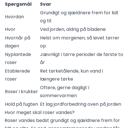
Spørgsmål
Svar
Grundigt og sjældnere frem for lidt
Hvordan
og tit
Hvor
Ved jorden, aldrig på bladene
Hvornår på
Helst om morgenen, så løvet tørrer
dagen
op
Nyplantede
Jævnligt i tørre perioder de første to
roser
år
Etablerede
Ret tørketålende, kun vand i
roser
længere tørke
Oftere, gerne dagligt i
Roser i krukker
sommervarmen
Hold på fugten
Et lag jordforbedring oven på jorden
Hvor meget skal roser vandes?
Roser vandes bedst grundigt og sjældnere frem for