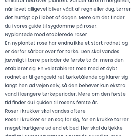
smitstof ned over planten. Vander du om morgenen,
når løvet alligevel bliver vådt af regn eller dug, tørrer
det hurtigt op i løbet af dagen. Mere om det finder
du i vores guide til
sygdomme på roser
.
Nyplantede mod etablerede roser
En nyplantet rose har endnu ikke et stort rodnet og
er derfor sårbar over for tørke. Den skal vandes
jævnligt i tørre perioder de første to år, mens den
etablerer sig. En veletableret rose med et dybt
rodnet er til gengæld ret tørketålende og klarer sig
langt hen ad vejen selv, så den behøver kun ekstra
vand i længere tørkeperioder. Mere om den første
tid finder du i guiden til
rosens første år
.
Roser i krukker skal vandes oftere
Roser i krukker er en sag for sig, for en krukke tørrer
meget hurtigere ud end et bed. Her skal du tjekke