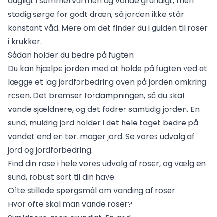
dagligt i sommervarmen og vande grundigt, men
stadig sørge for godt dræn, så jorden ikke står
konstant våd. Mere om det finder du i guiden til
roser
i krukker
.
Sådan holder du bedre på fugten
Du kan hjælpe jorden med at holde på fugten ved at
lægge et lag jordforbedring oven på jorden omkring
rosen. Det bremser fordampningen, så du skal
vande sjældnere, og det fodrer samtidig jorden. En
sund, muldrig jord holder i det hele taget bedre på
vandet end en tør, mager jord. Se vores udvalg af
jord og jordforbedring
.
Find din rose i hele vores
udvalg af roser
, og vælg en
sund, robust sort til din have.
Ofte stillede spørgsmål om vanding af roser
Hvor ofte skal man vande roser?