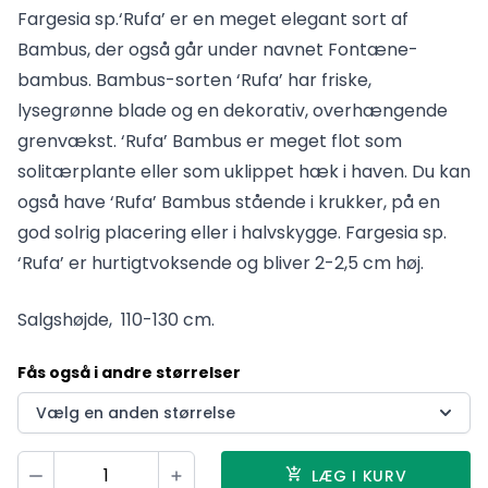
Fargesia sp.‘Rufa’ er en meget elegant sort af
Bambus, der også går under navnet Fontæne-
bambus. Bambus-sorten ‘Rufa’ har friske,
lysegrønne blade og en dekorativ, overhængende
grenvækst. ‘Rufa’ Bambus er meget flot som
solitærplante eller som uklippet hæk i haven. Du kan
også have ‘Rufa’ Bambus stående i krukker, på en
god solrig placering eller i halvskygge. Fargesia sp.
‘Rufa’ er hurtigtvoksende og bliver 2-2,5 cm høj.
Salgshøjde, 110-130 cm.
Fås også i andre størrelser
Vælg en anden størrelse
Vælg antal
LÆG I KURV
Minus
Plus