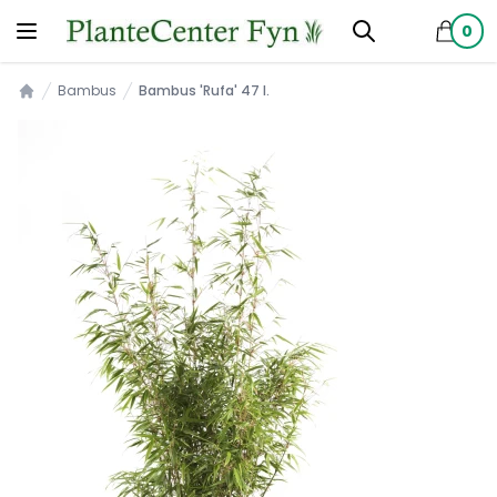
0
produkt
Bambus
Bambus 'Rufa' 47 l.
Forsiden