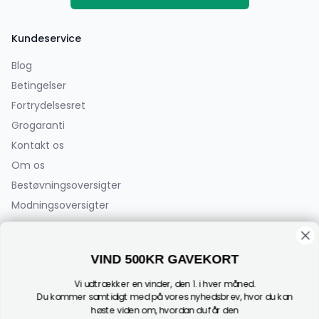
Kundeservice
Blog
Betingelser
Fortrydelsesret
Grogaranti
Kontakt os
Om os
Bestøvningsoversigter
Modningsoversigter
PlanteCenterFyn.dk ApS
VIND 500KR GAVEKORT
Bøjden 2
5792 Årslev
Vi udtrækker en vinder, den 1. i hver måned.
(Der sælges ikke planter fra adressen)
Du kommer samtidigt med på vores nyhedsbrev, hvor du kan
høste viden om, hvordan du får den
CVR: 44182696