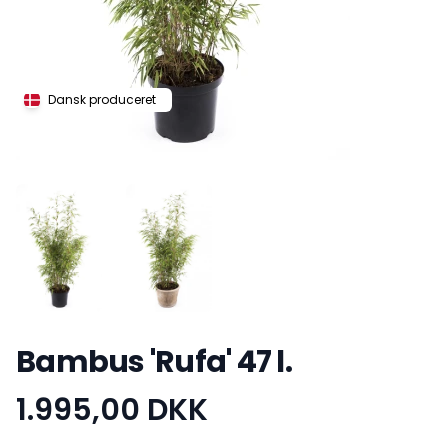
Dansk produceret
Bambus 'Rufa' 47 l.
1.995,00 DKK
Produktinformation