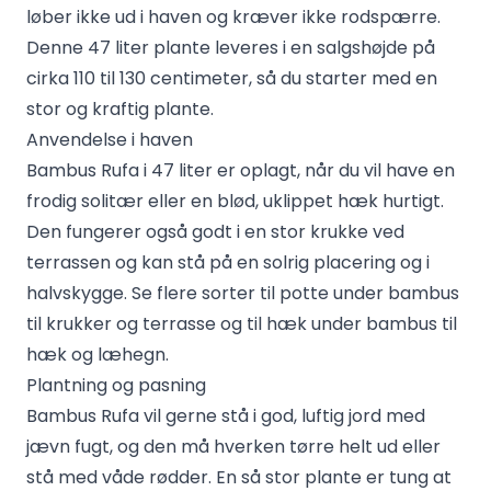
løber ikke ud i haven og kræver ikke rodspærre.
Denne 47 liter plante leveres i en salgshøjde på
cirka 110 til 130 centimeter, så du starter med en
stor og kraftig plante.
Anvendelse i haven
Bambus Rufa i 47 liter er oplagt, når du vil have en
frodig solitær eller en blød, uklippet hæk hurtigt.
Den fungerer også godt i en stor krukke ved
terrassen og kan stå på en solrig placering og i
halvskygge. Se flere sorter til potte under
bambus
til krukker og terrasse
og til hæk under
bambus til
hæk og læhegn
.
Plantning og pasning
Bambus Rufa vil gerne stå i god, luftig jord med
jævn fugt, og den må hverken tørre helt ud eller
stå med våde rødder. En så stor plante er tung at