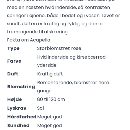
med en næsten hvid inderside, så kontrasten
springer i øjnene, både i bedet og i vasen. Løvet er
sundt, duften er kraftig og fyldig, og den er
fremragende til afskæring.
Fakta om Acapella
Type
Storblomstret rose
Hvid inderside og kirsebærrød
Farve
yderside
Duft
Kraftig duft
Remonterende, blomstrer flere
Blomstring
gange
Højde
80 til 120 cm
Lyskrav
Sol
Hårdførhed
Meget god
Sundhed
Meget god