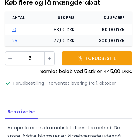
Køb flere og få mængderabat
ANTAL
STK PRIS
DU SPARER
10
83,00 DKK
60,00 DKK
25
77,00 DKK
300,00 DKK
Vælg antal
FORUDBESTIL
Minus
Plus
Samlet beløb ved
5
stk er
445,00 DKK
.
Forudbestilling
- forventet levering fra 1. oktober
Beskrivelse
Acapella er en dramatisk tofarvet skønhed. De
store, fyldte blomster er kirsebærrøde udenpå