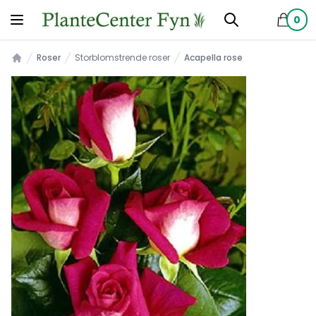
0
produkt
Roser
Storblomstrende roser
Acapella rose
Forsiden