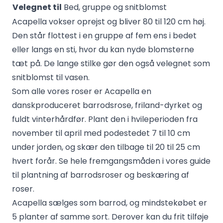
Velegnet til
Bed, gruppe og snitblomst
Acapella vokser oprejst og bliver 80 til 120 cm høj.
Den står flottest i en gruppe af fem ens i bedet
eller langs en sti, hvor du kan nyde blomsterne
tæt på. De lange stilke gør den også velegnet som
snitblomst til vasen.
Som alle vores roser er Acapella en
danskproduceret barrodsrose, friland-dyrket og
fuldt vinterhårdfør. Plant den i hvileperioden fra
november til april med podestedet 7 til 10 cm
under jorden, og skær den tilbage til 20 til 25 cm
hvert forår. Se hele fremgangsmåden i vores guide
til
plantning af barrodsroser
og
beskæring af
roser
.
Acapella sælges som barrod, og mindstekøbet er
5 planter af samme sort. Derover kan du frit tilføje